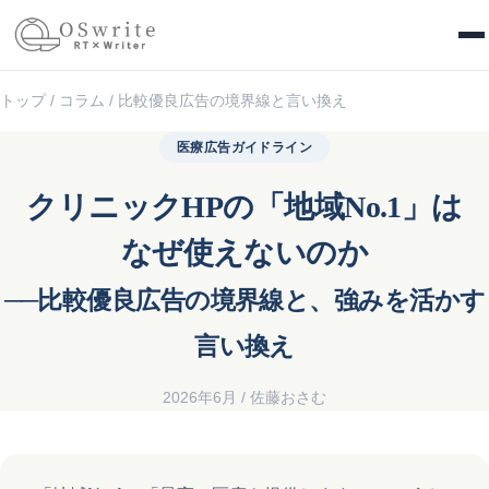
OSwrite
トップ
/
コラム
/
比較優良広告の境界線と言い換え
医療広告ガイドライン
クリニックHPの「地域No.1」は
なぜ使えないのか
──比較優良広告の境界線と、強みを活かす
言い換え
2026年6月 / 佐藤おさむ