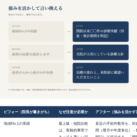
ビフォー（院長が書きがち）
なぜ注意が必要か
アフター（強みを活かす
地域No.1の実績
最上級・他院比較
直近の手術件数等を、対
は、客観的事実で
間（暦月や年度単位）・
あっても著しい誤
明記して提示する。「開