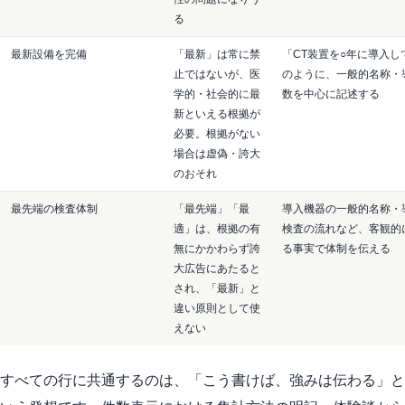
る
最新設備を完備
「最新」は常に禁
「CT装置を○年に導入し
止ではないが、医
のように、一般的名称・
学的・社会的に最
数を中心に記述する
新といえる根拠が
必要。根拠がない
場合は虚偽・誇大
のおそれ
最先端の検査体制
「最先端」「最
導入機器の一般的名称・
適」は、根拠の有
検査の流れなど、客観的
無にかかわらず誇
る事実で体制を伝える
大広告にあたると
され、「最新」と
違い原則として使
えない
すべての行に共通するのは、「こう書けば、強みは伝わる」と