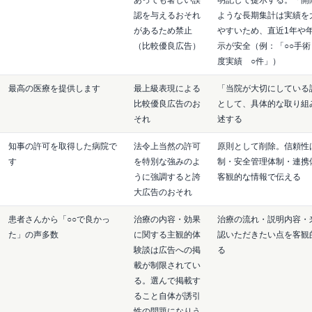
認を与えるおそれ
ような長期集計は実績を
があるため禁止
やすいため、直近1年や
（比較優良広告）
示が安全（例：「○○手術 
度実績 ○件」）
最高の医療を提供します
最上級表現による
「当院が大切にしている
比較優良広告のお
として、具体的な取り組
それ
述する
知事の許可を取得した病院で
法令上当然の許可
原則として削除。信頼性
す
を特別な強みのよ
制・安全管理体制・連携
うに強調すると誇
客観的な情報で伝える
大広告のおそれ
患者さんから「○○で良かっ
治療の内容・効果
治療の流れ・説明内容・
た」の声多数
に関する主観的体
認いただきたい点を客観
験談は広告への掲
る
載が制限されてい
る。選んで掲載す
ること自体が誘引
性の問題になりう